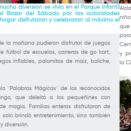
mucha diversión se vivió en el Parque Infantil
Ald
el Bazar del Sábado por las autoridades
niño
 hogar disfrutaran y celebraran al máximo el
que 
para
de la mañana pudieron disfrutar de juegos
Cent
e fútbol de escuelas, carreras de go kart,
y pr
egos inflables, palomitas de maíz, boliche,
la C
lo ¨Palabras Mágicas¨ de los reconocidos
Bingo, que deleitó a los pequeñines con
de magia. Familias enteras disfrutaron de
 solo brindó entretenimiento, sino también
 diversión.