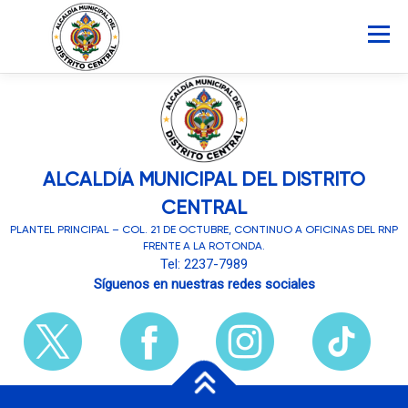
Saltar
al
Menú
contenido
INICIO
AMDC
SERVICIOS
NOTICIAS
ATLAS MUNICIPAL
ALCALDÍA MUNICIPAL DEL DISTRITO
COCOIN
CENTRAL
PLANTEL PRINCIPAL – COL. 21 DE OCTUBRE, CONTINUO A OFICINAS DEL RNP
PORTAL DE TRANSPARENCIA
FRENTE A LA ROTONDA.
Tel: 2237-7989
Síguenos en nuestras redes sociales
Buscar: