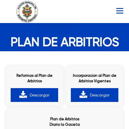
Saltar
al
Menú
contenido
INICIO
AMDC
SERVICIOS
NOTICIAS
PLAN DE ARBITRIOS
ATLAS MUNICIPAL
COCOIN
Reformas al Plan de
Incorporación al Plan de
PORTAL DE TRANSPARENCIA
Arbitrios
Arbitrios Vigentes
Descargar
Descargar
Buscar:
Plan de Arbitrios
Diario la Gaceta