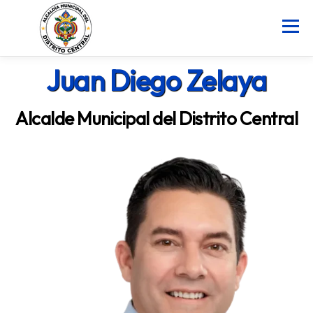
Saltar
al
Menú
contenido
Juan Diego Zelaya
INICIO
AMDC
SERVICIOS
NOTICIAS
Alcalde Municipal del Distrito Central
ATLAS MUNICIPAL
COCOIN
PORTAL DE TRANSPARENCIA
Buscar: