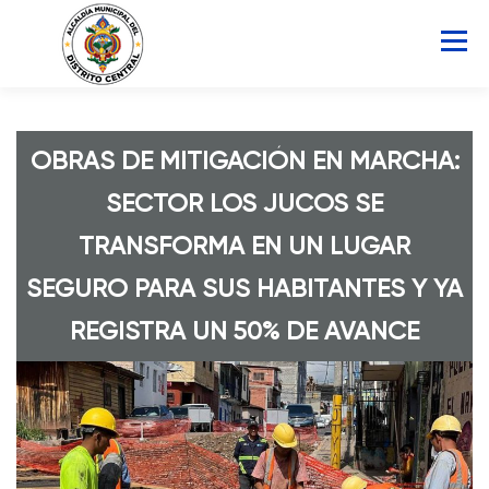
Saltar
al
Menú
contenido
INICIO
AMDC
SERVICIOS
NOTICIAS
OBRAS DE MITIGACIÓN EN MARCHA:
SECTOR LOS JUCOS SE
ATLAS MUNICIPAL
COCOIN
TRANSFORMA EN UN LUGAR
SEGURO PARA SUS HABITANTES Y YA
PORTAL DE TRANSPARENCIA
REGISTRA UN 50% DE AVANCE
Buscar: