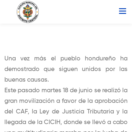
Saltar
al
Menú
contenido
INICIO
AMDC
SERVICIOS
NOTICIAS
Una vez más el pueblo hondureño ha
ATLAS MUNICIPAL
COCOIN
demostrado que siguen unidos por las
buenas causas.
PORTAL DE TRANSPARENCIA
Este pasado martes 18 de junio se realizó la
gran movilización a favor de la aprobación
Buscar:
del CAF, la Ley de Justicia Tributaria y la
llegada de la CICIH, donde se llevó a cabo