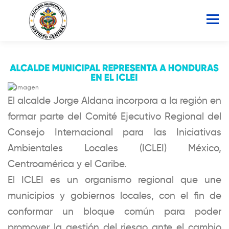
Saltar
al
Menú
contenido
INICIO
AMDC
SERVICIOS
NOTICIAS
ATLAS MUNICIPAL
COCOIN
El alcalde Jorge Aldana incorpora a la región en
formar parte del Comité Ejecutivo Regional del
Consejo Internacional para las Iniciativas
PORTAL DE TRANSPARENCIA
Ambientales Locales (ICLEI) México,
Centroamérica y el Caribe.
Buscar:
El ICLEI es un organismo regional que une
municipios y gobiernos locales, con el fin de
conformar un bloque común para poder
promover la gestión del riesgo ante el cambio