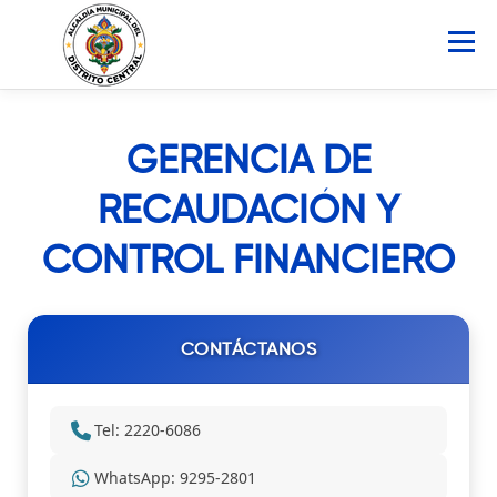
Saltar
al
Menú
contenido
INICIO
AMDC
SERVICIOS
NOTICIAS
GERENCIA DE
RECAUDACIÓN Y
ATLAS MUNICIPAL
COCOIN
CONTROL FINANCIERO
PORTAL DE TRANSPARENCIA
CONTÁCTANOS
Buscar:
Tel: 2220-6086
WhatsApp: 9295-2801