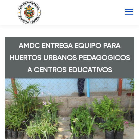
Saltar
al
Menú
contenido
INICIO
AMDC
SERVICIOS
NOTICIAS
AMDC ENTREGA EQUIPO PARA
HUERTOS URBANOS PEDAGÓGICOS
ATLAS MUNICIPAL
COCOIN
A CENTROS EDUCATIVOS
PORTAL DE TRANSPARENCIA
Buscar: