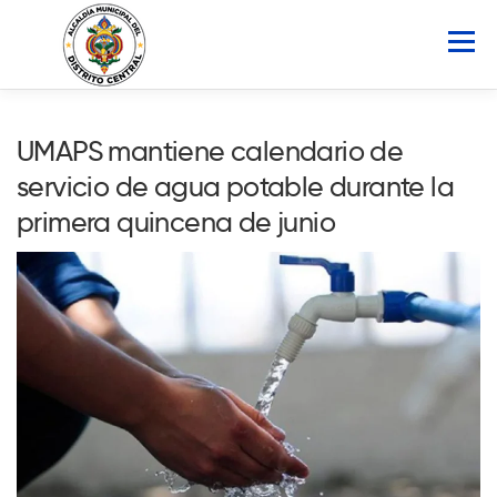
Saltar
al
Menú
contenido
INICIO
AMDC
SERVICIOS
NOTICIAS
UMAPS mantiene calendario de
servicio de agua potable durante la
ATLAS MUNICIPAL
COCOIN
primera quincena de junio
PORTAL DE TRANSPARENCIA
Buscar: