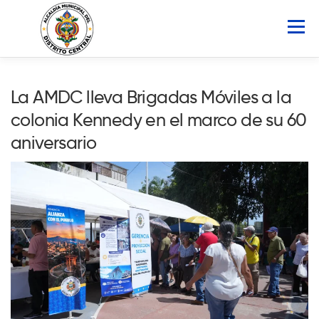
Saltar
al
Menú
contenido
INICIO
AMDC
SERVICIOS
NOTICIAS
La AMDC lleva Brigadas Móviles a la
colonia Kennedy en el marco de su 60
ATLAS MUNICIPAL
COCOIN
aniversario
PORTAL DE TRANSPARENCIA
Buscar: