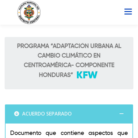
Saltar
al
Menú
contenido
INICIO
AMDC
SERVICIOS
NOTICIAS
PROGRAMA “ADAPTACIÓN URBANA AL
CAMBIO CLIMÁTICO EN
ATLAS MUNICIPAL
COCOIN
CENTROAMÉRICA- COMPONENTE
HONDURAS”
PORTAL DE TRANSPARENCIA
Buscar:
ACUERDO SEPARADO
Documento que contiene aspectos que