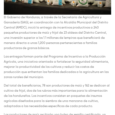
El Gobierno de Honduras, a través de la Secretaría de Agricultura y
Ganadería (SAG), en coordinación con la Alcaldía Municipal del Distrito
Central (AMDC), inició la entrega de incentivos productivos a 240
pequeños productores de maíz y frijol de 23 aldeas del Distrito Central,
una inversión superior a los 1.1 millones de lempiras que beneficiará de
manera directa a unas 1,200 personas pertenecientes a familias
productoras de granos básicos.
Las entregas forman parte del Programa de Incentivo a la Producción
Agrícola, una iniciativa orientada a fortalecer la seguridad alimentaria,
mejorar la productividad de los cultivos y reducir los costos de
producción que enfrentan las familias dedicadas a la agricultura en las
zonas rurales del municipio.
Del total de beneficiarios, 78 son productores de maíz y 162 se dedican al
cultivo de frijol, dos de los rubros más importantes para la alimentación
de los hondureños. Los incentivos consisten en paquetes de insumos
agrícolas diseñados para la siembra de una manzana de cultivo,
adaptados a las necesidades específicas de cada producto.
Los productores de maíz recibirán una bolsa de semilla certificada, un