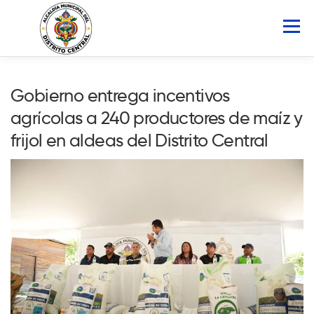
Saltar
al
Menú
contenido
INICIO
AMDC
SERVICIOS
NOTICIAS
Gobierno entrega incentivos
agrícolas a 240 productores de maíz y
ATLAS MUNICIPAL
COCOIN
frijol en aldeas del Distrito Central
PORTAL DE TRANSPARENCIA
Buscar: