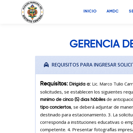
Saltar
al
INICIO
AMDC
S
contenido
GERENCIA D
REQUISITOS PARA INGRESAR SOLIC
Requisitos:
Lic. Marco Tulio Car
Dirigida a:
solicitudes, se establecen los siguientes requ
de anticipació
mínimo de cinco (5) días hábiles
, se deberá adjuntar de maner
tipo conciertos
destinado para estacionamiento. 3. La solic
corresponda a instituciones educativas o emp
competente. 4. Presentar fotografías impresa