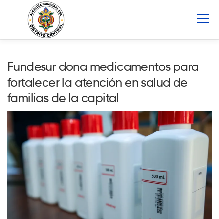
Saltar
al
Menú
contenido
INICIO
AMDC
SERVICIOS
NOTICIAS
Fundesur dona medicamentos para
fortalecer la atención en salud de
ATLAS MUNICIPAL
COCOIN
familias de la capital
PORTAL DE TRANSPARENCIA
Buscar: