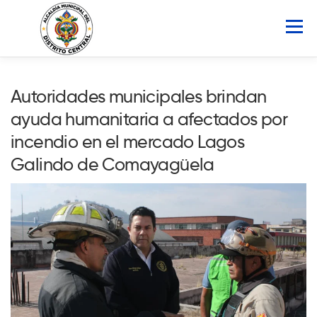
Saltar
al
Menú
contenido
INICIO
AMDC
SERVICIOS
NOTICIAS
Autoridades municipales brindan
ayuda humanitaria a afectados por
ATLAS MUNICIPAL
COCOIN
incendio en el mercado Lagos
Galindo de Comayagüela
PORTAL DE TRANSPARENCIA
Buscar: