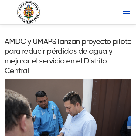
Saltar
al
Menú
contenido
INICIO
AMDC
SERVICIOS
NOTICIAS
AMDC y UMAPS lanzan proyecto piloto
para reducir pérdidas de agua y
ATLAS MUNICIPAL
COCOIN
mejorar el servicio en el Distrito
Central
PORTAL DE TRANSPARENCIA
Buscar: