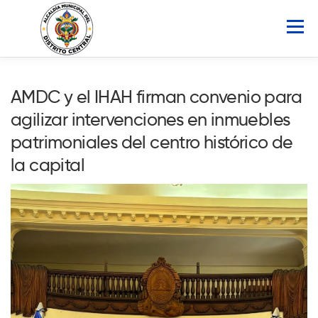
Saltar
al
Menú
contenido
INICIO
AMDC
SERVICIOS
NOTICIAS
AMDC y el IHAH firman convenio para
agilizar intervenciones en inmuebles
ATLAS MUNICIPAL
COCOIN
patrimoniales del centro histórico de
la capital
PORTAL DE TRANSPARENCIA
Buscar: