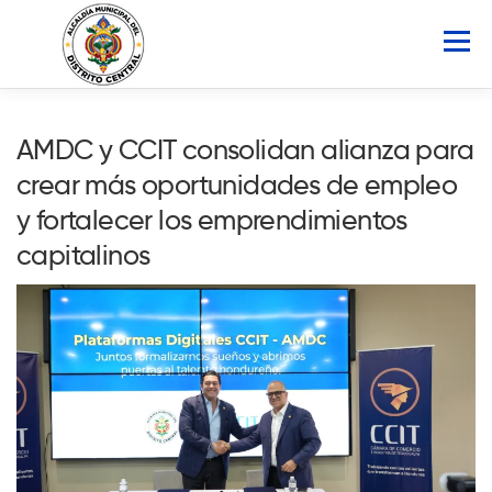
Saltar
al
Menú
contenido
INICIO
AMDC
SERVICIOS
NOTICIAS
AMDC y CCIT consolidan alianza para
crear más oportunidades de empleo
ATLAS MUNICIPAL
COCOIN
y fortalecer los emprendimientos
capitalinos
PORTAL DE TRANSPARENCIA
Buscar: