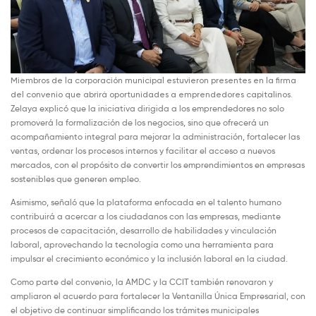
Miembros de la corporación municipal estuvieron presentes en la firma
del convenio que abrirá oportunidades a emprendedores capitalinos.
Zelaya explicó que la iniciativa dirigida a los emprendedores no solo
promoverá la formalización de los negocios, sino que ofrecerá un
acompañamiento integral para mejorar la administración, fortalecer las
ventas, ordenar los procesos internos y facilitar el acceso a nuevos
mercados, con el propósito de convertir los emprendimientos en empresas
sostenibles que generen empleo.
Asimismo, señaló que la plataforma enfocada en el talento humano
contribuirá a acercar a los ciudadanos con las empresas, mediante
procesos de capacitación, desarrollo de habilidades y vinculación
laboral, aprovechando la tecnología como una herramienta para
impulsar el crecimiento económico y la inclusión laboral en la ciudad.
Como parte del convenio, la AMDC y la CCIT también renovaron y
ampliaron el acuerdo para fortalecer la Ventanilla Única Empresarial, con
el objetivo de continuar simplificando los trámites municipales