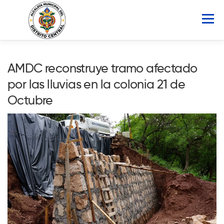
Saltar
al
Menú
contenido
INICIO
AMDC
SERVICIOS
NOTICIAS
AMDC reconstruye tramo afectado
por las lluvias en la colonia 21 de
ATLAS MUNICIPAL
COCOIN
Octubre
PORTAL DE TRANSPARENCIA
Buscar: