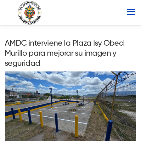
Saltar
al
Menú
contenido
INICIO
AMDC
SERVICIOS
NOTICIAS
AMDC interviene la Plaza Isy Obed
Murillo para mejorar su imagen y
ATLAS MUNICIPAL
COCOIN
seguridad
PORTAL DE TRANSPARENCIA
Buscar: