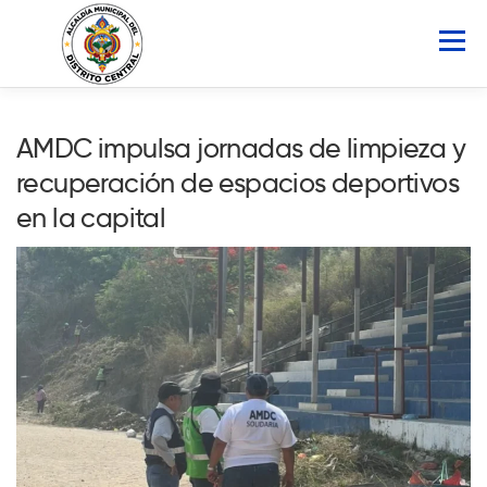
Saltar
al
Menú
contenido
INICIO
AMDC
SERVICIOS
NOTICIAS
AMDC impulsa jornadas de limpieza y
recuperación de espacios deportivos
ATLAS MUNICIPAL
COCOIN
en la capital
PORTAL DE TRANSPARENCIA
Buscar: