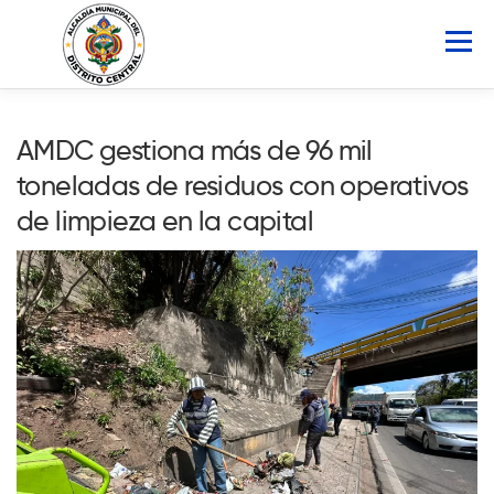
Saltar
al
Menú
contenido
INICIO
AMDC
SERVICIOS
NOTICIAS
AMDC gestiona más de 96 mil
toneladas de residuos con operativos
ATLAS MUNICIPAL
COCOIN
de limpieza en la capital
PORTAL DE TRANSPARENCIA
Buscar: