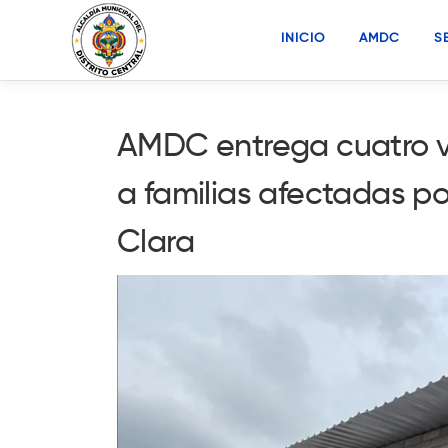
Saltar
al
INICIO
AMDC
S
contenido
AMDC entrega cuatro v
a familias afectadas po
Clara