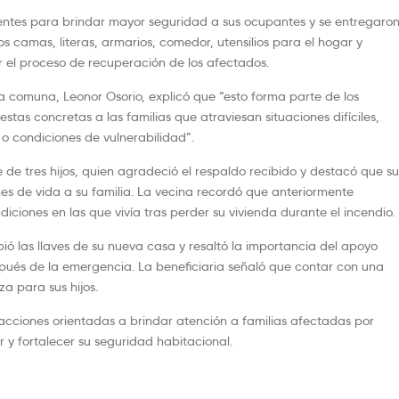
tentes para brindar mayor seguridad a sus ocupantes y se entregaro
llos camas, literas, armarios, comedor, utensilios para el hogar y
ar el proceso de recuperación de los afectados.
a comuna, Leonor Osorio, explicó que “esto forma parte de los
tas concretas a las familias que atraviesan situaciones difíciles,
o condiciones de vulnerabilidad”.
e de tres hijos, quien agradeció el respaldo recibido y destacó que su
es de vida a su familia. La vecina recordó que anteriormente
iciones en las que vivía tras perder su vivienda durante el incendio.
ió las llaves de su nueva casa y resaltó la importancia del apoyo
pués de la emergencia. La beneficiaria señaló que contar con una
a para sus hijos.
acciones orientadas a brindar atención a familias afectadas por
 y fortalecer su seguridad habitacional.