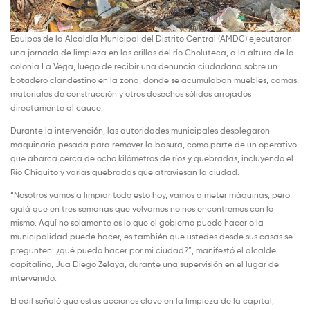
Equipos de la Alcaldía Municipal del Distrito Central (AMDC) ejecutaron
una jornada de limpieza en las orillas del río Choluteca, a la altura de la
colonia La Vega, luego de recibir una denuncia ciudadana sobre un
botadero clandestino en la zona, donde se acumulaban muebles, camas,
materiales de construcción y otros desechos sólidos arrojados
directamente al cauce.
Durante la intervención, las autoridades municipales desplegaron
maquinaria pesada para remover la basura, como parte de un operativo
que abarca cerca de ocho kilómetros de ríos y quebradas, incluyendo el
Río Chiquito y varias quebradas que atraviesan la ciudad.
“Nosotros vamos a limpiar todo esto hoy, vamos a meter máquinas, pero
ojalá que en tres semanas que volvamos no nos encontremos con lo
mismo. Aquí no solamente es lo que el gobierno puede hacer o la
municipalidad puede hacer, es también que ustedes desde sus casas se
pregunten: ¿qué puedo hacer por mi ciudad?”, manifestó el alcalde
capitalino, Jua Diego Zelaya, durante una supervisión en el lugar de
intervenido.
El edil señaló que estas acciones clave en la limpieza de la capital,