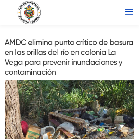
Saltar
al
Menú
contenido
INICIO
AMDC
SERVICIOS
NOTICIAS
AMDC elimina punto crítico de basura
en las orillas del río en colonia La
ATLAS MUNICIPAL
COCOIN
Vega para prevenir inundaciones y
contaminación
PORTAL DE TRANSPARENCIA
Buscar: