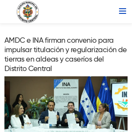
Saltar
al
Menú
contenido
INICIO
AMDC
SERVICIOS
NOTICIAS
AMDC e INA firman convenio para
impulsar titulación y regularización de
ATLAS MUNICIPAL
COCOIN
tierras en aldeas y caseríos del
Distrito Central
PORTAL DE TRANSPARENCIA
Buscar: