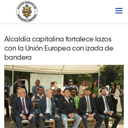
Saltar
al
Menú
contenido
INICIO
AMDC
SERVICIOS
NOTICIAS
Alcaldía capitalina fortalece lazos
con la Unión Europea con izada de
ATLAS MUNICIPAL
COCOIN
bandera
PORTAL DE TRANSPARENCIA
Buscar: