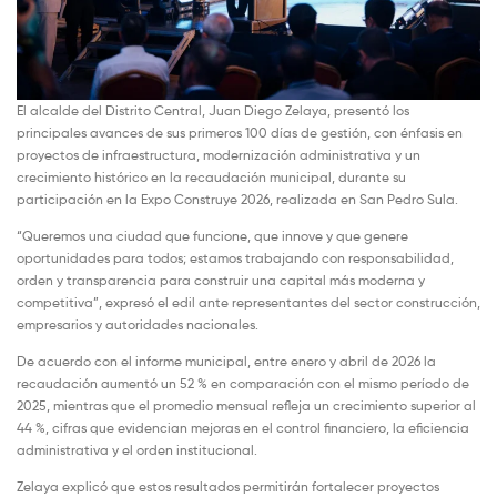
El alcalde del Distrito Central, Juan Diego Zelaya, presentó los
principales avances de sus primeros 100 días de gestión, con énfasis en
proyectos de infraestructura, modernización administrativa y un
crecimiento histórico en la recaudación municipal, durante su
participación en la Expo Construye 2026, realizada en San Pedro Sula.
“Queremos una ciudad que funcione, que innove y que genere
oportunidades para todos; estamos trabajando con responsabilidad,
orden y transparencia para construir una capital más moderna y
competitiva”, expresó el edil ante representantes del sector construcción,
empresarios y autoridades nacionales.
De acuerdo con el informe municipal, entre enero y abril de 2026 la
recaudación aumentó un 52 % en comparación con el mismo período de
2025, mientras que el promedio mensual refleja un crecimiento superior al
44 %, cifras que evidencian mejoras en el control financiero, la eficiencia
administrativa y el orden institucional.
Zelaya explicó que estos resultados permitirán fortalecer proyectos