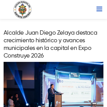
Saltar
al
Menú
contenido
INICIO
AMDC
SERVICIOS
NOTICIAS
Alcalde Juan Diego Zelaya destaca
crecimiento histórico y avances
ATLAS MUNICIPAL
COCOIN
municipales en la capital en Expo
Construye 2026
PORTAL DE TRANSPARENCIA
Buscar: